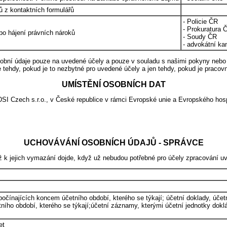
 z kontaktních formulářů
- Policie ČR
- Prokuratura 
bo hájení právních nároků
- Soudy ČR
- advokátní ka
sobní údaje pouze na uvedené účely a pouze v souladu s našimi pokyny neb
e tehdy, pokud je to nezbytné pro uvedené účely a jen tehdy, pokud je pracov
UMÍSTĚNÍ OSOBNÍCH DAT
DSI Czech s.r.o., v České republice v rámci Evropské unie a Evropského ho
UCHOVÁVÁNÍ OSOBNÍCH ÚDAJŮ - SPRÁVCE
 jejich vymazání dojde, když už nebudou potřebné pro účely zpracování uv
počínajících koncem účetního období, kterého se týkají; účetní doklady, účetn
ního období, kterého se týkají;účetní záznamy, kterými účetní jednotky doklá
et