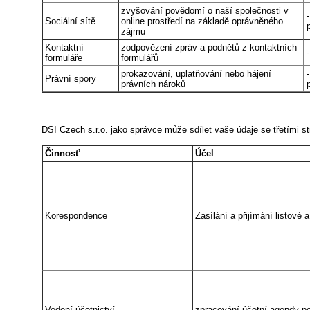
zvyšování povědomí o naší společnosti v
Sociální sítě
online prostředí na základě oprávněného
zájmu
Kontaktní
zodpovězení zpráv a podnětů z kontaktních
formuláře
formulářů
prokazování, uplatňování nebo hájení
Právní spory
právních nároků
DSI Czech s.r.o. jako správce může sdílet vaše údaje se třetími s
Činnosť
Účel
Korespondence
Zasílání a přijímání listové
Vedení účetnictví
zpracování účetní agendy po