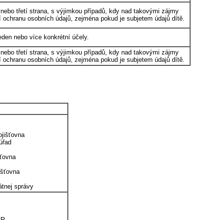
 nebo třetí strana, s výjimkou případů, kdy nad takovými zájmy
í ochranu osobních údajů, zejména pokud je subjetem údajů dítě.
den nebo více konkrétní účely.
 nebo třetí strana, s výjimkou případů, kdy nad takovými zájmy
í ochranu osobních údajů, zejména pokud je subjetem údajů dítě.
ojišťovna
úřad
šťovna
išťovna
átnej správy
ČR