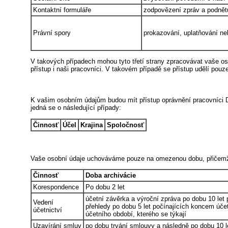
Kontaktní formuláře
zodpovězení zpráv a podnětů
Právní spory
prokazování, uplatňování ne
V takových případech mohou tyto třetí strany zpracovávat vaše o
přístup i naši pracovníci. V takovém případě se přístup udělí pouz
K vašim osobním údajům budou mít přístup oprávnění pracovníci 
jedná se o následující případy:
Činnosť
Účel
Krajina
Spoločnosť
Vaše osobní údaje uchováváme pouze na omezenou dobu, přičemž k
Činnosť
Doba archivácie
Korespondence
Po dobu 2 let
účetní závěrka a výroční zpráva po dobu 10 let 
Vedení
přehledy po dobu 5 let počínajících koncem účet
účetnictví
účetního období, kterého se týkají
Uzavírání smluv
po dobu trvání smlouvy a následně po dobu 10 l