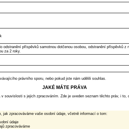
ak
do odstranění příspěvků samotnou dotčenou osobou, odstranění příspěvků z n
u za 2 roky.
ávajícího právního sporu, nebo pokud jste nám udělili souhlas.
JAKÉ MÁTE PRÁVA
 souvislosti s jejich zpracováním. Zde je uveden seznam těchto práv, i to
, jak zpracováváme vaše osobní údaje, včetně informací o tom:
obní údaje
dajů zpracováváme