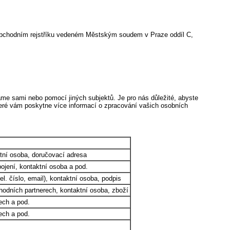
bchodním rejstříku vedeném Městským soudem v Praze oddíl C,
áme sami nebo pomocí jiných subjektů. Je pro nás důležité, abyste
které vám poskytne více informací o zpracování vašich osobních
aktní osoba, doručovací adresa
pojení, kontaktní osoba a pod.
l. číslo, email), kontaktní osoba, podpis
bchodních partnerech, kontaktní osoba, zboží
rech a pod.
rech a pod.