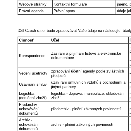
Webové stránky
Kontaktní formuláře
jméno, p
Právní agenda
Právní spory
údaje ja
DSI Czech s.r.o. bude zpracovávat Vaše údaje na následující účel
Činnosť
Účel
Zasílání a přijímání listové a elektronické
Korespondence
dokumentace
zpracování účetní agendy podle zvláštních
Vedení účetnictví
předpisů
uzavírání smluvních vztahů s obchodními a
Uzavírání smluv
jinými partnery
Logistika
logistika - doprava, manipulace, skladování
(doručení zboží)
zboží
Predarchiv -
uchovávání
předarchiv - plnění zákonných povinností
dokumentů
Archiv -
uchovávání
archiv - plnění zákonných povinností
dokumentů