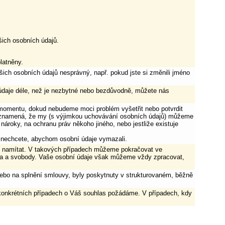
ich osobních údajů.
latněny.
šich osobních údajů nesprávný, např. pokud jste si změnili jméno
aje déle, než je nezbytné nebo bezdůvodně, můžete nás
 momentu, dokud nebudeme moci problém vyšetřit nebo potvrdit
o znamená, že my (s výjimkou uchovávání osobních údajů) můžeme
ároky, na ochranu práv někoho jiného, nebo jestliže existuje
 nechcete, abychom osobní údaje vymazali.
í namítat. V takových případech můžeme pokračovat ve
va a svobody. Vaše osobní údaje však můžeme vždy zpracovat,
nebo na splnění smlouvy, byly poskytnuty v strukturovaném, běžně
konkrétních případech o Váš souhlas požádáme. V případech, kdy