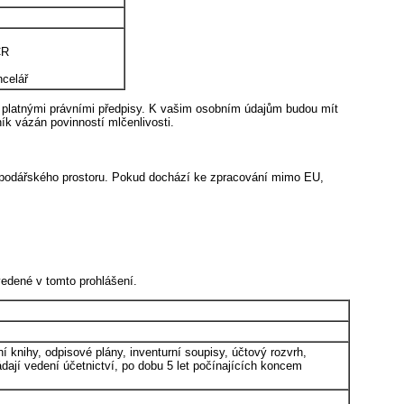
ČR
ncelář
o platnými právními předpisy. K vašim osobním údajům budou mít
ník vázán povinností mlčenlivosti.
spodářského prostoru. Pokud dochází ke zpracování mimo EU,
edené v tomto prohlášení.
í knihy, odpisové plány, inventurní soupisy, účtový rozvrh,
dají vedení účetnictví, po dobu 5 let počínajících koncem