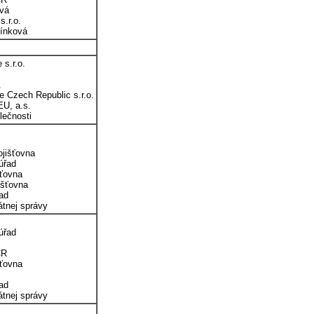
ová
s.r.o.
línková
 s.r.o.
.
ce Czech Republic s.r.o.
U, a.s.
lečnosti
ojišťovna
úřad
šťovna
išťovna
řad
átnej správy
úřad
ČR
šťovna
řad
átnej správy