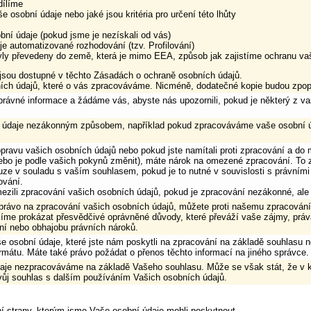
dílíme
osobní údaje nebo jaké jsou kritéria pro určení této lhůty
í údaje (pokud jsme je nezískali od vás)
e automatizované rozhodování (tzv. Profilování)
ly převedeny do země, která je mimo EEA, způsob jak zajistíme ochranu vaš
sou dostupné v těchto Zásadách o ochraně osobních údajů.
ních údajů, které o vás zpracováváme. Nicméně, dodatečné kopie budou zpop
právné informace a žádáme vás, abyste nás upozornili, pokud je některý z va
údaje nezákonným způsobem, například pokud zpracováváme vaše osobní úd
pravu vašich osobních údajů nebo pokud jste namítali proti zpracování a do
nebo je podle vašich pokynů změnit), máte nárok na omezené zpracování. T
ze v souladu s vaším souhlasem, pokud je to nutné v souvislosti s právními n
ování.
zili zpracování vašich osobních údajů, pokud je zpracování nezákonné, ale
rávo na zpracování vašich osobních údajů, můžete proti našemu zpracován
íme prokázat přesvědčivé oprávněné důvody, které převáží vaše zájmy, prá
ění nebo obhajobu právních nároků.
 osobní údaje, které jste nám poskytli na zpracování na základě souhlasu 
rmátu. Máte také právo požádat o přenos těchto informací na jiného správce.
daje nezpracováváme na základě Vašeho souhlasu. Může se však stát, že v 
vůj souhlas s dalším používáním Vašich osobních údajů.
 strany, kterým jsme Vaše osobní údaje mohli poskytnout.