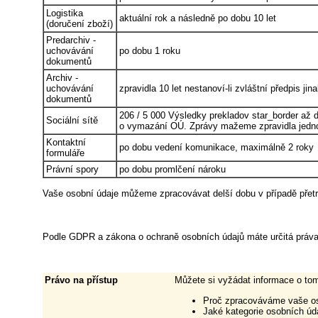
Logistika
aktuální rok a následně po dobu 10 let
(doručení zboží)
Predarchiv -
uchovávání
po dobu 1 roku
dokumentů
Archiv -
uchovávání
zpravidla 10 let nestanoví-li zvláštní předpis jin
dokumentů
206 / 5 000 Výsledky prekladov star_border až 
Sociální sítě
o vymazání OÚ. Zprávy mažeme zpravidla jedno
Kontaktní
po dobu vedení komunikace, maximálně 2 roky
formuláře
Právní spory
po dobu promlčení nároku
Vaše osobní údaje můžeme zpracovávat delší dobu v případě přetrv
Podle GDPR a zákona o ochraně osobních údajů máte určitá práva v
Právo na přístup
Můžete si vyžádat informace o tom
Proč zpracováváme vaše os
Jaké kategorie osobních ú