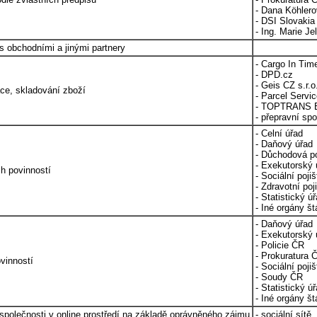
- Dana Köhler
- DSI Slovakia 
- Ing. Marie Je
s obchodními a jinými partnery
- Cargo In Time
- DPD.cz
- Geis CZ s.r.o
ace, skladování zboží
- Parcel Servi
- TOPTRANS E
- přepravní spo
- Celní úřad
- Daňový úřad
- Důchodová p
- Exekutorský 
ch povinností
- Sociální poji
- Zdravotní poj
- Statistický ú
- Iné orgány št
- Daňový úřad
- Exekutorský 
- Policie ČR
- Prokuratura 
vinností
- Sociální poji
- Soudy ČR
- Statistický ú
- Iné orgány št
polečnosti v online prostředí na základě oprávněného zájmu
- sociální sítě