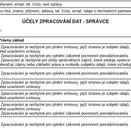
říjmení, email, tel. číslo, text zprávy
ko titul, jméno, příjmení, adresa, tel. číslo, email, údaje o obchodních partne
ÚČELY ZPRACOVÁNÍ DAT - SPRÁVCE
y:
Právny základ
- Zpracovávání je nezbytné pro plnění smlouvy, jejíž stranou je subjekt údajů
před uzavřením smlouvy.
- Zpracovávání je nezbytné pro splnění zákonné povinnosti prevádzkovateľa.
- Zpracování je nezbytné pro účely oprávněných zájmů, které sleduje správce
převažují zájmy nebo základní práva a svobody subjektu údajů, které vyžaduj
- Zpracovávání je nezbytné pro splnění zákonné povinnosti prevádzkovateľa.
- Zpracovávání je nezbytné pro plnění smlouvy, jejíž stranou je subjekt údajů
před uzavřením smlouvy.
- Zpracovávání je nezbytné pro plnění smlouvy, jejíž stranou je subjekt údajů
před uzavřením smlouvy.
- Zpracovávání je nezbytné pro plnění smlouvy, jejíž stranou je subjekt údajů
před uzavřením smlouvy.
- Zpracovávání je nezbytné pro splnění zákonné povinnosti prevádzkovateľa.
- Zpracovávání je nezbytné pro splnění zákonné povinnosti prevádzkovateľa.