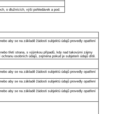
rech, o dlužnících, výši pohledávek a pod.
, nebo aby se na základě žádosti subjektú údajů provedly opatření
 nebo třetí strana, s výjimkou případů, kdy nad takovými zájmy
í ochranu osobních údajů, zejména pokud je subjetem údajů dítě.
, nebo aby se na základě žádosti subjektú údajů provedly opatření
, nebo aby se na základě žádosti subjektú údajů provedly opatření
, nebo aby se na základě žádosti subjektú údajů provedly opatření