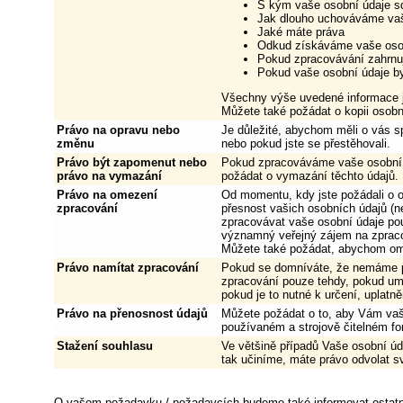
S kým vaše osobní údaje s
Jak dlouho uchováváme vaše 
Jaké máte práva
Odkud získáváme vaše osobn
Pokud zpracovávání zahrnuj
Pokud vaše osobní údaje by
Všechny výše uvedené informace j
Můžete také požádat o kopii osob
Právo na opravu nebo
Je důležité, abychom měli o vás s
změnu
nebo pokud jste se přestěhovali.
Právo být zapomenut nebo
Pokud zpracováváme vaše osobní 
právo na vymazání
požádat o vymazání těchto údajů.
Právo na omezení
Od momentu, kdy jste požádali o o
zpracování
přesnost vašich osobních údajů (
zpracovávat vaše osobní údaje pou
významný veřejný zájem na zprac
Můžete také požádat, abychom ome
Právo namítat zpracování
Pokud se domníváte, že nemáme p
zpracování pouze tehdy, pokud um
pokud je to nutné k určení, uplatn
Právo na přenosnost údajů
Můžete požádat o to, aby Vám vaše
používaném a strojově čitelném fo
Stažení souhlasu
Ve většině případů Vaše osobní ú
tak učiníme, máte právo odvolat s
O vašem požadavku / požadavcích budeme také informovat ostatní