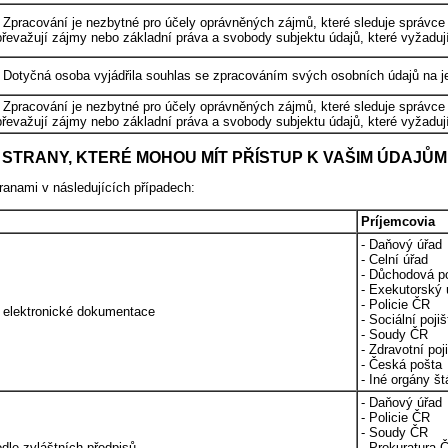
- Zpracování je nezbytné pro účely oprávněných zájmů, které sleduje správce
převažují zájmy nebo základní práva a svobody subjektu údajů, které vyžaduj
- Dotyčná osoba vyjádřila souhlas se zpracováním svých osobních údajů na je
- Zpracování je nezbytné pro účely oprávněných zájmů, které sleduje správce
převažují zájmy nebo základní práva a svobody subjektu údajů, které vyžaduj
STRANY, KTERÉ MOHOU MÍT PŘÍSTUP K VAŠIM ÚDAJŮM
tranami v následujících případech:
Príjemcovia
- Daňový úřad
- Celní úřad
- Důchodová p
- Exekutorský 
- Policie ČR
 a elektronické dokumentace
- Sociální poji
- Soudy ČR
- Zdravotní poj
- Česká pošta
- Iné orgány št
- Daňový úřad
- Policie ČR
- Soudy ČR
dle zvláštních předpisů
- Prokuratura 