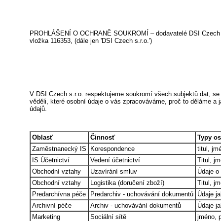
PROHLÁŠENÍ O OCHRANĚ SOUKROMÍ – dodavatelé DSI Czech s.r.o.
vložka 116353, (dále jen 'DSI Czech s.r.o.')
V DSI Czech s.r.o. respektujeme soukromí všech subjektů dat, se 
věděli, které osobní údaje o vás zpracováváme, proč to děláme a j
údajů.
Oblasť
Činnosť
Typy o
Zaměstnanecký IS
Korespondence
titul, j
IS Účetnictví
Vedení účetnictví
Titul, j
Obchodní vztahy
Uzavírání smluv
Údaje o 
Obchodní vztahy
Logistika (doručení zboží)
Titul, j
Predarchívna péče
Predarchiv - uchovávání dokumentů
Údaje ja
Archivní péče
Archiv - uchovávání dokumentů
Údaje ja
Marketing
Sociální sítě
jméno, p