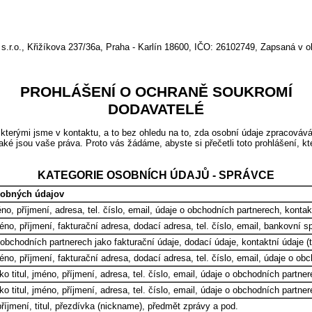
, Křižíkova 237/36a, Praha - Karlín 18600, IČO: 26102749, Zapsaná v o
PROHLÁŠENÍ O OCHRANĚ SOUKROMÍ
DODAVATELÉ
kterými jsme v kontaktu, a to bez ohledu na to, zda osobní údaje zpracováv
aké jsou vaše práva. Proto vás žádáme, abyste si přečetli toto prohlášení, 
KATEGORIE OSOBNÍCH ÚDAJŮ - SPRÁVCE
sobných údajov
méno, příjmení, adresa, tel. číslo, email, údaje o obchodních partnerech, kont
méno, příjmení, fakturační adresa, dodací adresa, tel. číslo, email, bankovní s
obchodních partnerech jako fakturační údaje, dodací údaje, kontaktní údaje (te
méno, příjmení, fakturační adresa, dodací adresa, tel. číslo, email, údaje o o
ko titul, jméno, příjmení, adresa, tel. číslo, email, údaje o obchodních partne
ko titul, jméno, příjmení, adresa, tel. číslo, email, údaje o obchodních partne
říjmení, titul, přezdívka (nickname), předmět zprávy a pod.