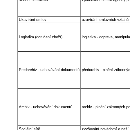
Uzavírání smluv
uzavírání smluvních vztahů 
Logistika (doručení zboží)
logistika - doprava, manipul
Predarchiv - uchovávání dokumentů
předarchiv - plnění zákonný
Archiv - uchovávání dokumentů
archiv - plnění zákonných po
Sociální sítě
zvyšování povědomí o naší s