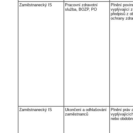
Zaměstnanecký IS
Pracovní zdravotní
Plnění povin
služba, BOZP, PO
vyplývající 
předpisů z ob
ochrany zdrav
Zaměstnanecký IS
Ukončení a odhlašování
Plnění práv 
zaměstnanců
vyplývajícíc
nebo obdobn