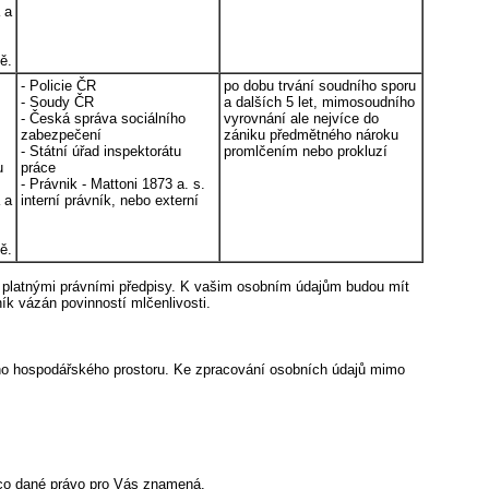
 a
ě.
- Policie ČR
po dobu trvání soudního sporu
- Soudy ČR
a dalších 5 let, mimosoudního
- Česká správa sociálního
vyrovnání ale nejvíce do
zabezpečení
zániku předmětného nároku
- Státní úřad inspektorátu
promlčením nebo prokluzí
u
práce
- Právnik - Mattoni 1873 a. s.
 a
interní právník, nebo externí
ě.
o platnými právními předpisy. K vašim osobním údajům budou mít
ník vázán povinností mlčenlivosti.
ho hospodářského prostoru. Ke zpracování osobních údajů mimo
, co dané právo pro Vás znamená.