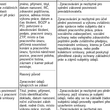
ností
jméno, příjmení, titul,
- Zpracovávání je nezbytné pro
ze zvláštních
datum narození, RČ,
splnění zákonné povinnosti
lasti
zdravotní pojišťovna,
prevádzkovateľa.
í při práci
pozice, adresa místa
výkonu práce, datum a
Zpracovávání je nezbytné pro účel
čas školení, BOZP a
plnění povinností a výkonu zvláštní
PO, potvrzení o
práv správce nebo subjektu dat v
absolvování školení,
oblasti pracovního práva, práva
podpis, pracovní úrazy,
sociálního zabezpečení, sociální
ZTP, místo a čas
ochrany nebo veřejného zdravotního
pracovního úrazu,
pojištění podle zvláštního předpisu,
příčinná souvislost
mezinárodní smlouvy, kterou je Čes
konání a pracovního
republika vázána, nebo podle
úrazu, fyzická náročnost
kolektivní smlouvy, pokud poskytují
pozice, pracovní poloha,
přiměřené záruky ochrany základníc
prezenční listina,
práv a zájmů subjekty údajů.
záznam z kamer pokud
existuje;
Rasový původ
Zpracování údajů
týkajících se zdraví
a povinností
Titul, jméno, příjmení,
- Zpracovávání je nezbytné pro plně
h z pracovní
číslo identifikačního
smlouvy, jejíž stranou je subjekt
é smlouvy
dokladu, datum narození,
údajů, nebo aby se na základě žádos
roční zúčtování záloh
subjektú údajů provedly opatření pře
daně, rodné číslo, místo
uzavřením smlouvy.
výkonu práce, rozsah
- Zpracovávání je nezbytné pro