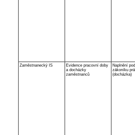
Zaměstnanecký IS
Evidence pracovní doby
Naplnění po
a docházky
zákoníku pr
zaměstnanců
(docházka)