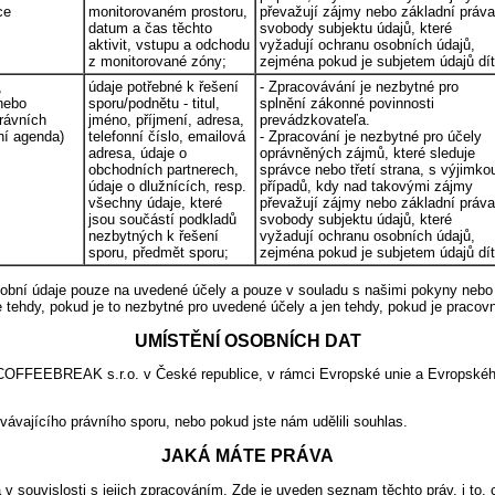
ce
monitorovaném prostoru,
převažují zájmy nebo základní práva
datum a čas těchto
svobody subjektu údajů, které
aktivit, vstupu a odchodu
vyžadují ochranu osobních údajů,
z monitorované zóny;
zejména pokud je subjetem údajů dít
,
údaje potřebné k řešení
- Zpracovávání je nezbytné pro
nebo
sporu/podnětu - titul,
splnění zákonné povinnosti
rávních
jméno, příjmení, adresa,
prevádzkovateľa.
ní agenda)
telefonní číslo, emailová
- Zpracování je nezbytné pro účely
adresa, údaje o
oprávněných zájmů, které sleduje
obchodních partnerech,
správce nebo třetí strana, s výjimko
údaje o dlužnících, resp.
případů, kdy nad takovými zájmy
všechny údaje, které
převažují zájmy nebo základní práva
jsou součástí podkladů
svobody subjektu údajů, které
nezbytných k řešení
vyžadují ochranu osobních údajů,
sporu, předmět sporu;
zejména pokud je subjetem údajů dít
sobní údaje pouze na uvedené účely a pouze v souladu s našimi pokyny neb
e tehdy, pokud je to nezbytné pro uvedené účely a jen tehdy, pokud je pracov
UMÍSTĚNÍ OSOBNÍCH DAT
 COFFEEBREAK s.r.o. v České republice, v rámci Evropské unie a Evropské
ávajícího právního sporu, nebo pokud jste nám udělili souhlas.
JAKÁ MÁTE PRÁVA
 souvislosti s jejich zpracováním. Zde je uveden seznam těchto práv, i to