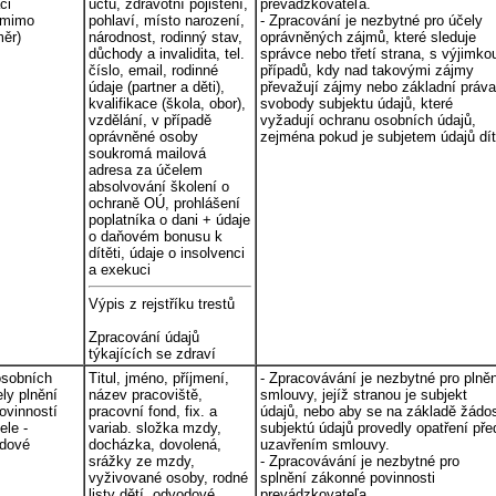
ci
účtu, zdravotní pojištění,
prevádzkovateľa.
 mimo
pohlaví, místo narození,
- Zpracování je nezbytné pro účely
měr)
národnost, rodinný stav,
oprávněných zájmů, které sleduje
důchody a invalidita, tel.
správce nebo třetí strana, s výjimko
číslo, email, rodinné
případů, kdy nad takovými zájmy
údaje (partner a děti),
převažují zájmy nebo základní práva
kvalifikace (škola, obor),
svobody subjektu údajů, které
vzdělání, v případě
vyžadují ochranu osobních údajů,
oprávněné osoby
zejména pokud je subjetem údajů dít
soukromá mailová
adresa za účelem
absolvování školení o
ochraně OÚ, prohlášení
poplatníka o dani + údaje
o daňovém bonusu k
dítěti, údaje o insolvenci
a exekuci
Výpis z rejstříku trestů
Zpracování údajů
týkajících se zdraví
osobních
Titul, jméno, příjmení,
- Zpracovávání je nezbytné pro plně
ely plnění
název pracoviště,
smlouvy, jejíž stranou je subjekt
ovinností
pracovní fond, fix. a
údajů, nebo aby se na základě žádos
le -
variab. složka mzdy,
subjektú údajů provedly opatření pře
zdové
docházka, dovolená,
uzavřením smlouvy.
srážky ze mzdy,
- Zpracovávání je nezbytné pro
vyživované osoby, rodné
splnění zákonné povinnosti
listy dětí, odvodové
prevádzkovateľa.