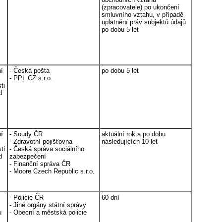
(zpracovatele) po ukončení
smluvního vztahu, v případě
uplatnění práv subjektů údajů
po dobu 5 let
ní
- Česká pošta
po dobu 5 let
- PPL CZ s.r.o.
ti
d
ní
- Soudy ČR
aktuální rok a po dobu
- Zdravotní pojišťovna
následujících 10 let
ti
- Česká správa sociálního
d
zabezpečení
- Finanční správa ČR
- Moore Czech Republic s.r.o.
- Policie ČR
60 dní
- Jiné orgány státní správy
u
- Obecní a městská policie