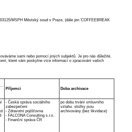
103125/MSPH Městský soud v Praze, (dále jen 'COFFEEBREAK
ováváme sami nebo pomocí jiných subjektů. Je pro nás důležité,
ášení, které vám poskytne více informací o zpracování vašich
Příjemci
Doba archivace
ní
- Česká správa sociálního
po dobu trvání smluvního
zabezpečení
vztahu. složky jsou
ti
- Zdravotní pojišťovna
archivovány (bez likvidace)
d
- FALCONA Consulting s.r.o.
- Finanční správa ČR