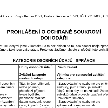
o., Ringhofferova 115/1, Praha - Třebonice 15521, IČO: 27189805, C 
PROHLÁŠENÍ O OCHRANĚ SOUKROMÍ
DOHODÁŘI
se kterými jsme v kontaktu, a to bez ohledu na to, zda osobní údaje zprac
áme a jaké jsou vaše práva. Proto vás žádáme, abyste si přečetli toto prohl
KATEGORIE OSOBNÍCH ÚDAJŮ - SPRÁVCE
Druhy osobních údajů
Právní základ
Zvláštní kategorie
Výjimka pro zpracování zvláštní
osobních údajů
kategorie
í osobních
Titul, jméno, příjmení,
- Zpracovávání je nezbytné pro plně
lem plnění
rodné příjmení,
smlouvy, jejíž stranou je subjekt
předchozí příjmení,
údajů, nebo aby se na základě žádos
ele v
trvalé bydliště,
subjektú údajů provedly opatření pře
s vztahem
přechodné bydliště,
uzavřením smlouvy.
e (uzavření
datum narození, rodné
- Zpracovávání je nezbytné pro
louvy nebo
číslo, kopie VP, číslo
splnění zákonné povinnosti