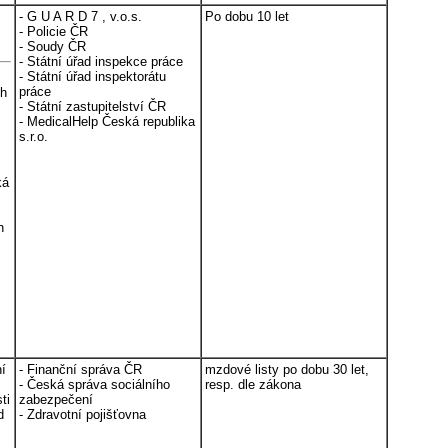
- G U A R D 7 , v.o.s.
Po dobu 10 let
- Policie ČR
- Soudy ČR
- Státní úřad inspekce práce
- Státní úřad inspektorátu
práce
ch
- Státní zastupitelství ČR
- MedicalHelp Česká republika
s.r.o.
ká
h
ní
- Finanční správa ČR
mzdové listy po dobu 30 let,
- Česká správa sociálního
resp. dle zákona
ti
zabezpečení
d
- Zdravotní pojišťovna