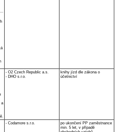
ch
ká
h
- O2 Czech Republic a.s.
knihy jízd dle zákona o
- DHO s.r.o.
účetnictví
u
 a
ě.
- Codamore s.r.o.
po ukončení PP zaměstnance
min. 5 let, v případě
obchodních vztahů