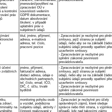
ivou,
jmenování/pověření na
kolení
zpracování OÚ v
a kontrolní
souvislosti vedením
izování práv
GDPR dokumentace,
jů
datum absolvování
školení; v případě
uplatnění práv o
subjektech údajů
ijímání
titul, jméno, příjmení,
- Zpracovávání je nezbytné pro plně
ektronické
adresa, e-mailová
smlouvy, jejíž stranou je subjekt
e
adresa, tel. číslo,
údajů, nebo aby se na základě žádos
pracovní pozice
subjektú údajů provedly opatření pře
uzavřením smlouvy.
- Zpracovávání je nezbytné pro
splnění zákonné povinnosti
prevádzkovateľa.
 účetní
jméno, příjmení,
- Zpracovávání je nezbytné pro plně
 zvláštních
fakturační adresa,
smlouvy, jejíž stranou je subjekt
dodací adresa, údaje o
údajů, nebo aby se na základě žádos
obchodních partnerech,
subjektú údajů provedly opatření pře
tel. číslo, email, IČO,
uzavřením smlouvy.
DIČ, č. účtu, trvalé
- Zpracovávání je nezbytné pro
bydliště
splnění zákonné povinnosti
prevádzkovateľa.
tku,
monitoring pohybu osob
- Zpracování je nezbytné pro účely
a zdraví,
a vozidel, podobizna
oprávněných zájmů, které sleduje
iminality na
subjektu údajů, aktivity /
správce nebo třetí strana, s výjimko
ávněného
činnosti realizované v
případů, kdy nad takovými zájmy