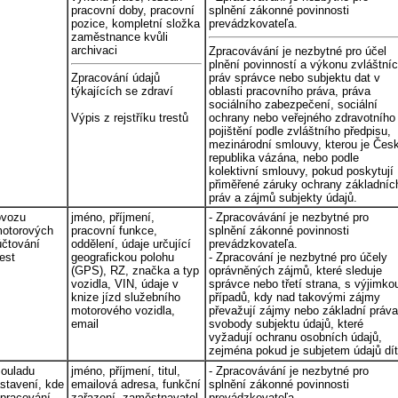
pracovní doby, pracovní
splnění zákonné povinnosti
pozice, kompletní složka
prevádzkovateľa.
zaměstnance kvůli
archivaci
Zpracovávání je nezbytné pro účel
plnění povinností a výkonu zvláštní
Zpracování údajů
práv správce nebo subjektu dat v
týkajících se zdraví
oblasti pracovního práva, práva
sociálního zabezpečení, sociální
Výpis z rejstříku trestů
ochrany nebo veřejného zdravotního
pojištění podle zvláštního předpisu,
mezinárodní smlouvy, kterou je Čes
republika vázána, nebo podle
kolektivní smlouvy, pokud poskytují
přiměřené záruky ochrany základníc
práv a zájmů subjekty údajů.
ovozu
jméno, příjmení,
- Zpracovávání je nezbytné pro
motorových
pracovní funkce,
splnění zákonné povinnosti
účtování
oddělení, údaje určující
prevádzkovateľa.
est
geografickou polohu
- Zpracování je nezbytné pro účely
(GPS), RZ, značka a typ
oprávněných zájmů, které sleduje
vozidla, VIN, údaje v
správce nebo třetí strana, s výjimko
knize jízd služebního
případů, kdy nad takovými zájmy
motorového vozidla,
převažují zájmy nebo základní práva
email
svobody subjektu údajů, které
vyžadují ochranu osobních údajů,
zejména pokud je subjetem údajů dít
souladu
jméno, příjmení, titul,
- Zpracovávání je nezbytné pro
stavení, kde
emailová adresa, funkční
splnění zákonné povinnosti
zpracování
zařazení, zaměstnavatel,
prevádzkovateľa.