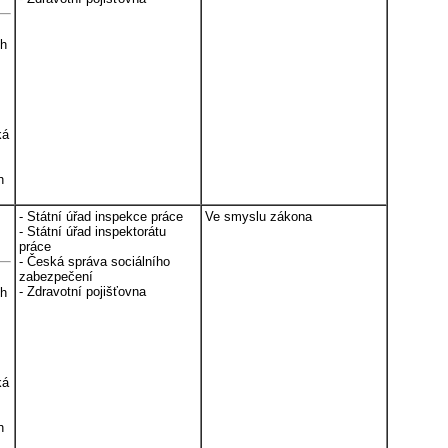
ch
ká
h
- Státní úřad inspekce práce
Ve smyslu zákona
- Státní úřad inspektorátu
práce
- Česká správa sociálního
zabezpečení
- Zdravotní pojišťovna
ch
ká
h