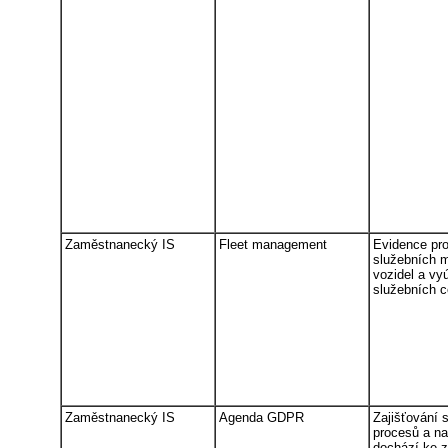
Zaměstnanecký IS
Fleet management
Evidence pr
služebních 
vozidel a vy
služebních c
Zaměstnanecký IS
Agenda GDPR
Zajišťování 
procesů a na
dochází ke 