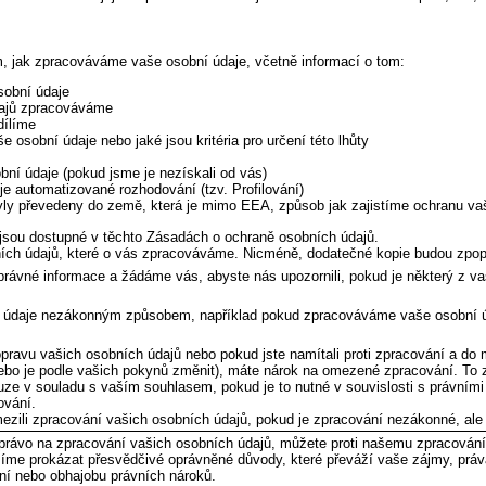
, jak zpracováváme vaše osobní údaje, včetně informací o tom:
obní údaje
dajů zpracováváme
dílíme
osobní údaje nebo jaké jsou kritéria pro určení této lhůty
í údaje (pokud jsme je nezískali od vás)
e automatizované rozhodování (tzv. Profilování)
ly převedeny do země, která je mimo EEA, způsob jak zajistíme ochranu vaš
sou dostupné v těchto Zásadách o ochraně osobních údajů.
ních údajů, které o vás zpracováváme. Nicméně, dodatečné kopie budou zpop
právné informace a žádáme vás, abyste nás upozornili, pokud je některý z va
údaje nezákonným způsobem, například pokud zpracováváme vaše osobní úd
pravu vašich osobních údajů nebo pokud jste namítali proti zpracování a do
nebo je podle vašich pokynů změnit), máte nárok na omezené zpracování. T
ze v souladu s vaším souhlasem, pokud je to nutné v souvislosti s právními n
ování.
zili zpracování vašich osobních údajů, pokud je zpracování nezákonné, ale
rávo na zpracování vašich osobních údajů, můžete proti našemu zpracován
íme prokázat přesvědčivé oprávněné důvody, které převáží vaše zájmy, prá
ění nebo obhajobu právních nároků.