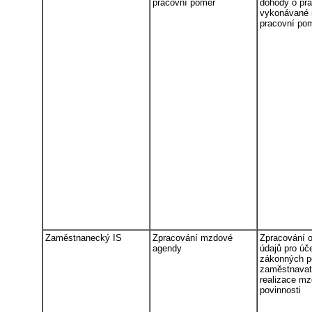
pracovní poměr
dohody o prá
vykonávané
pracovní po
Zaměstnanecký IS
Zpracování mzdové
Zpracování 
agendy
údajů pro úč
zákonných p
zaměstnavate
realizace m
povinnosti