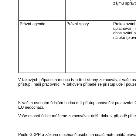
zájmu správ
Právní agenda
Právní spory
Prokazování
uplatňování 
obhajování p
nároků (práv
V takových případech mohou tyto třetí strany zpracovávat vaše o
přístup i naši pracovníci. V takovém případě se přístup udělí pouz
K vašim osobním údajům budou mít přístup oprávnění pracovníci
EU nedochází.
Vaše osobní údaje můžeme zpracovávat delší dobu v případě přetrv
Podle GDPR a zákona o ochraně osobních údajů máte určitá práva v