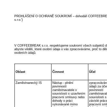
PROHLÁŠENÍ O OCHRANĚ SOUKROMÍ – dohodáři COFFEEBREAK s.r.
s.r.o.')
V COFFEEBREAK s.r.o. respektujeme soukromí všech subjektů dat, 
abyste věděli, které osobní údaje o vás zpracováváme, proč to děl
osobních údajů.
Oblast
Činnost
Účel
Zaměstnanecký IS
Nástup - plnění
zpracováván
povinností
údajů za úče
zaměstnavatele v
povinností
souvislosti s uzavřením
zaměstnavat
pracovní smlouvy nebo
souvislosti 
dohody o práci
závislé prác
vykonávané mimo
pracovní sm