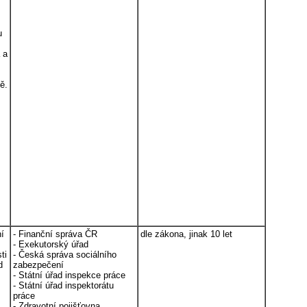
u
 a
ě.
ní
- Finanční správa ČR
dle zákona, jinak 10 let
- Exekutorský úřad
ti
- Česká správa sociálního
d
zabezpečení
- Státní úřad inspekce práce
- Státní úřad inspektorátu
práce
- Zdravotní pojišťovna