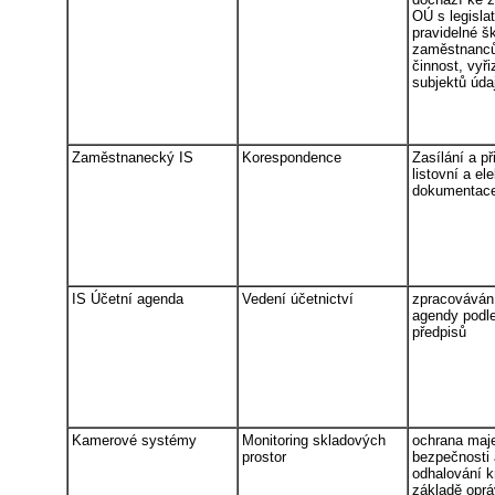
OÚ s legislat
pravidelné š
zaměstnanců 
činnost, vyř
subjektů úda
Zaměstnanecký IS
Korespondence
Zasílání a př
listovní a el
dokumentac
IS Účetní agenda
Vedení účetnictví
zpracovávání
agendy podle
předpisů
Kamerové systémy
Monitoring skladových
ochrana maje
prostor
bezpečnosti 
odhalování kr
základě opr