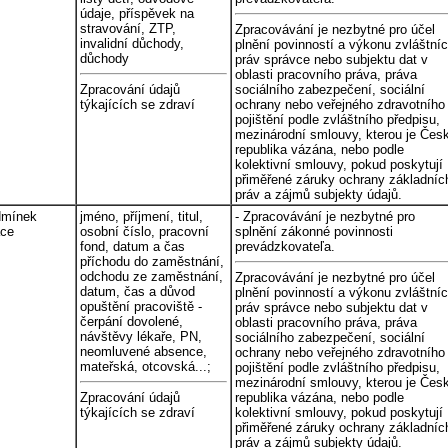
údaje, příspěvek na
stravování, ZTP,
Zpracovávání je nezbytné pro účel
invalidní důchody,
plnění povinností a výkonu zvláštní
důchody
práv správce nebo subjektu dat v
oblasti pracovního práva, práva
Zpracování údajů
sociálního zabezpečení, sociální
týkajících se zdraví
ochrany nebo veřejného zdravotního
pojištění podle zvláštního předpisu,
mezinárodní smlouvy, kterou je Čes
republika vázána, nebo podle
kolektivní smlouvy, pokud poskytují
přiměřené záruky ochrany základníc
práv a zájmů subjekty údajů.
dmínek
jméno, příjmení, titul,
- Zpracovávání je nezbytné pro
áce
osobní číslo, pracovní
splnění zákonné povinnosti
fond, datum a čas
prevádzkovateľa.
příchodu do zaměstnání,
odchodu ze zaměstnání,
Zpracovávání je nezbytné pro účel
datum, čas a důvod
plnění povinností a výkonu zvláštní
opuštění pracoviště -
práv správce nebo subjektu dat v
čerpání dovolené,
oblasti pracovního práva, práva
návštěvy lékaře, PN,
sociálního zabezpečení, sociální
neomluvené absence,
ochrany nebo veřejného zdravotního
mateřská, otcovská...;
pojištění podle zvláštního předpisu,
mezinárodní smlouvy, kterou je Čes
Zpracování údajů
republika vázána, nebo podle
týkajících se zdraví
kolektivní smlouvy, pokud poskytují
přiměřené záruky ochrany základníc
práv a zájmů subjekty údajů.