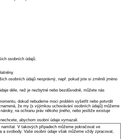
ich osobních údajů.
latněny.
šich osobních údajů nesprávný, např. pokud jste si změnili jméno
aje déle, než je nezbytné nebo bezdůvodně, můžete nás
 momentu, dokud nebudeme moci problém vyšetřit nebo potvrdit
o znamená, že my (s výjimkou uchovávání osobních údajů) můžeme
ároky, na ochranu práv někoho jiného, nebo jestliže existuje
 nechcete, abychom osobní údaje vymazali.
í namítat. V takových případech můžeme pokračovat ve
va a svobody. Vaše osobní údaje však můžeme vždy zpracovat,