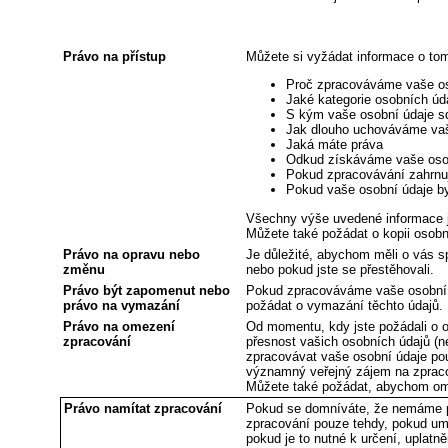
Právo na přístup
Můžete si vyžádat informace o tom
Proč zpracováváme vaše os
Jaké kategorie osobních ú
S kým vaše osobní údaje s
Jak dlouho uchováváme vaše 
Jaká máte práva
Odkud získáváme vaše osobn
Pokud zpracovávání zahrnuj
Pokud vaše osobní údaje by
Všechny výše uvedené informace j
Můžete také požádat o kopii osob
Právo na opravu nebo
Je důležité, abychom měli o vás s
změnu
nebo pokud jste se přestěhovali.
Právo být zapomenut nebo
Pokud zpracováváme vaše osobní 
právo na vymazání
požádat o vymazání těchto údajů.
Právo na omezení
Od momentu, kdy jste požádali o o
zpracování
přesnost vašich osobních údajů (
zpracovávat vaše osobní údaje pou
významný veřejný zájem na zprac
Můžete také požádat, abychom ome
Právo namítat zpracování
Pokud se domníváte, že nemáme p
zpracování pouze tehdy, pokud um
pokud je to nutné k určení, uplatn