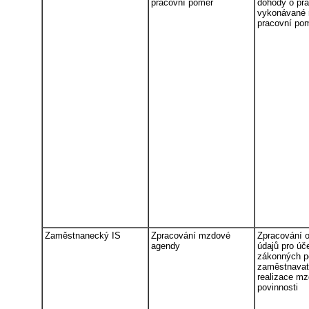
pracovní poměr
dohody o prá
vykonávané
pracovní po
Zaměstnanecký IS
Zpracování mzdové
Zpracování 
agendy
údajů pro úč
zákonných p
zaměstnavate
realizace m
povinnosti