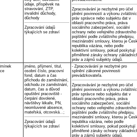
údaje, příspěvek na
stravování, ZTP,
Zpracovávání je nezbytné pro účel
invalidní důchody,
plnění povinností a výkonu zvláštní
důchody
práv správce nebo subjektu dat v
oblasti pracovního práva, práva
Zpracování údajů
sociálního zabezpečení, sociální
týkajících se zdraví
ochrany nebo veřejného zdravotního
pojištění podle zvláštního předpisu,
mezinárodní smlouvy, kterou je Čes
republika vázána, nebo podle
kolektivní smlouvy, pokud poskytují
přiměřené záruky ochrany základníc
práv a zájmů subjekty údajů.
dmínek
jméno, příjmení, titul,
- Zpracovávání je nezbytné pro
áce
osobní číslo, pracovní
splnění zákonné povinnosti
fond, datum a čas
prevádzkovateľa.
příchodu do zaměstnání,
odchodu ze zaměstnání,
Zpracovávání je nezbytné pro účel
datum, čas a důvod
plnění povinností a výkonu zvláštní
opuštění pracoviště -
práv správce nebo subjektu dat v
čerpání dovolené,
oblasti pracovního práva, práva
návštěvy lékaře, PN,
sociálního zabezpečení, sociální
neomluvené absence,
ochrany nebo veřejného zdravotního
mateřská, otcovská...;
pojištění podle zvláštního předpisu,
mezinárodní smlouvy, kterou je Čes
Zpracování údajů
republika vázána, nebo podle
týkajících se zdraví
kolektivní smlouvy, pokud poskytují
přiměřené záruky ochrany základníc
práv a zájmů subjekty údajů.