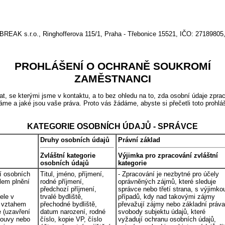
r.o., Ringhofferova 115/1, Praha - Třebonice 15521, IČO: 27189805, 
PROHLÁŠENÍ O OCHRANĚ SOUKROMÍ
ZAMĚSTNANCI
se kterými jsme v kontaktu, a to bez ohledu na to, zda osobní údaje zprac
áme a jaké jsou vaše práva. Proto vás žádáme, abyste si přečetli toto prohl
KATEGORIE OSOBNÍCH ÚDAJŮ - SPRÁVCE
Druhy osobních údajů
Právní základ
Zvláštní kategorie
Výjimka pro zpracování zvláštní
osobních údajů
kategorie
í osobních
Titul, jméno, příjmení,
- Zpracování je nezbytné pro účely
lem plnění
rodné příjmení,
oprávněných zájmů, které sleduje
předchozí příjmení,
správce nebo třetí strana, s výjimko
ele v
trvalé bydliště,
případů, kdy nad takovými zájmy
s vztahem
přechodné bydliště,
převažují zájmy nebo základní práva
e (uzavření
datum narození, rodné
svobody subjektu údajů, které
louvy nebo
číslo, kopie VP, číslo
vyžadují ochranu osobních údajů,