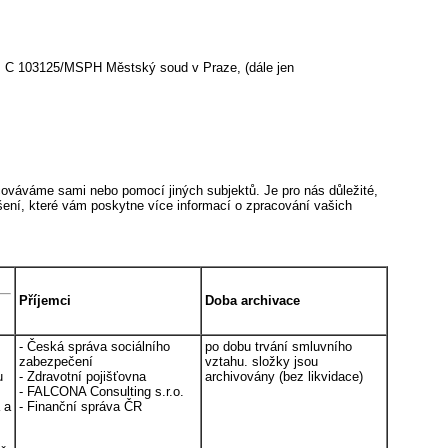
C 103125/MSPH Městský soud v Praze, (dále jen
ováváme sami nebo pomocí jiných subjektů. Je pro nás důležité,
ášení, které vám poskytne více informací o zpracování vašich
Příjemci
Doba archivace
- Česká správa sociálního
po dobu trvání smluvního
zabezpečení
vztahu. složky jsou
u
- Zdravotní pojišťovna
archivovány (bez likvidace)
- FALCONA Consulting s.r.o.
 a
- Finanční správa ČR