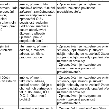
souladu
jméno, příjmení, titul,
- Zpracovávání je nezbytné pro
stavení, kde
emailová adresa, funkční
splnění zákonné povinnosti
zpracování
zařazení, zaměstnavatel,
prevádzkovateľa.
ivou,
jmenování/pověření na
kolení
zpracování OÚ v
a kontrolní
souvislosti vedením
izování práv
GDPR dokumentace,
jů
datum absolvování
školení; v případě
uplatnění práv o
subjektech údajů
ijímání
titul, jméno, příjmení,
- Zpracovávání je nezbytné pro plně
ektronické
adresa, e-mailová
smlouvy, jejíž stranou je subjekt
e
adresa, tel. číslo,
údajů, nebo aby se na základě žádos
pracovní pozice
subjektú údajů provedly opatření pře
uzavřením smlouvy.
- Zpracovávání je nezbytné pro
splnění zákonné povinnosti
prevádzkovateľa.
 účetní
jméno, příjmení,
- Zpracovávání je nezbytné pro plně
 zvláštních
fakturační adresa,
smlouvy, jejíž stranou je subjekt
dodací adresa, údaje o
údajů, nebo aby se na základě žádos
obchodních partnerech,
subjektú údajů provedly opatření pře
tel. číslo, email, IČO,
uzavřením smlouvy.
DIČ, č. účtu, trvalé
- Zpracovávání je nezbytné pro
bydliště
splnění zákonné povinnosti
prevádzkovateľa.
tku,
monitoring pohybu osob
- Zpracování je nezbytné pro účely