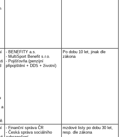
h
ní
- BENEFITY a.s.
Po dobu 10 let, jinak dle
- MultiSport Benefit s.r.o.
zákona
ti
- Pojišťovňa (penzijní
d
připojištění + DDS + životní)
u
 a
ě.
ní
- Finanční správa ČR
mzdové listy po dobu 30 let,
- Česká správa sociálního
resp. dle zákona
ti
zabezpečení