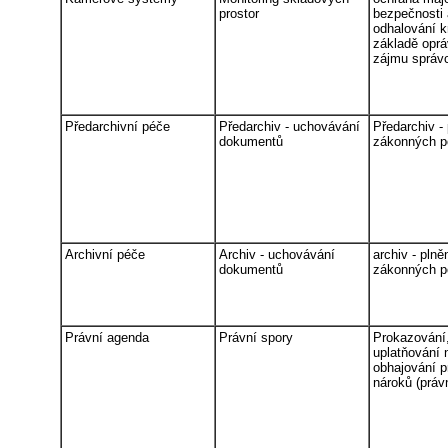
prostor
bezpečnosti 
odhalování kr
základě opr
zájmu správ
Předarchivní péče
Předarchiv - uchovávání
Předarchiv - 
dokumentů
zákonných p
Archivní péče
Archiv - uchovávání
archiv - plně
dokumentů
zákonných p
Právní agenda
Právní spory
Prokazování
uplatňování 
obhajování p
nároků (práv