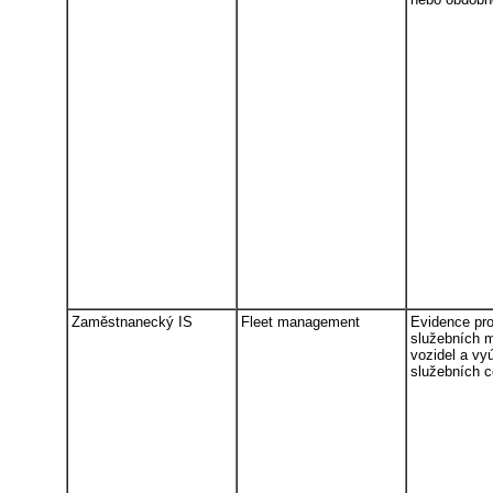
Zaměstnanecký IS
Fleet management
Evidence pr
služebních 
vozidel a vy
služebních c