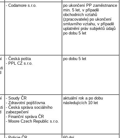
- Codamore s.r.o.
po ukončení PP zaměstnance
min. 5 let, v případě
obchodních vztahů
(zpracovatele) po ukončení
smluvního vztahu, v případě
uplatnění práv subjektů údajů
po dobu 5 let
ní
- Česká pošta
po dobu 5 let
- PPL CZ s.r.o.
ti
d
ní
- Soudy ČR
aktuální rok a po dobu
- Zdravotní pojišťovna
následujících 10 let
ti
- Česká správa sociálního
d
zabezpečení
- Finanční správa ČR
- Moore Czech Republic s.r.o.
- Policie ČR
60 dní