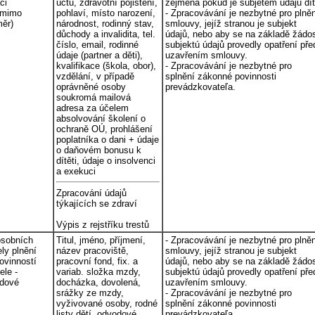
ci
účtu, zdravotní pojištění,
zejména pokud je subjetem údajů dít
 mimo
pohlaví, místo narození,
- Zpracovávání je nezbytné pro plně
měr)
národnost, rodinný stav,
smlouvy, jejíž stranou je subjekt
důchody a invalidita, tel.
údajů, nebo aby se na základě žádos
číslo, email, rodinné
subjektú údajů provedly opatření pře
údaje (partner a děti),
uzavřením smlouvy.
kvalifikace (škola, obor),
- Zpracovávání je nezbytné pro
vzdělání, v případě
splnění zákonné povinnosti
oprávněné osoby
prevádzkovateľa.
soukromá mailová
adresa za účelem
absolvování školení o
ochraně OÚ, prohlášení
poplatníka o dani + údaje
o daňovém bonusu k
dítěti, údaje o insolvenci
a exekuci
Zpracování údajů
týkajících se zdraví
Výpis z rejstříku trestů
osobních
Titul, jméno, příjmení,
- Zpracovávání je nezbytné pro plně
ely plnění
název pracoviště,
smlouvy, jejíž stranou je subjekt
ovinností
pracovní fond, fix. a
údajů, nebo aby se na základě žádos
le -
variab. složka mzdy,
subjektú údajů provedly opatření pře
zdové
docházka, dovolená,
uzavřením smlouvy.
srážky ze mzdy,
- Zpracovávání je nezbytné pro
vyživované osoby, rodné
splnění zákonné povinnosti
listy dětí, odvodové
prevádzkovateľa.