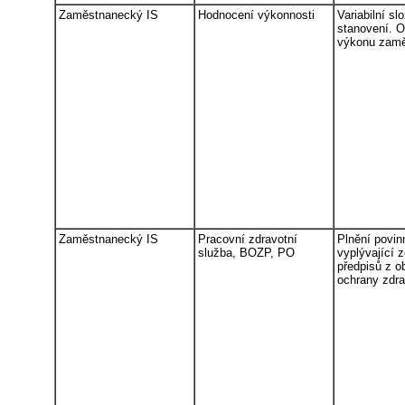
Zaměstnanecký IS
Hodnocení výkonnosti
Variabilní s
stanovení. 
výkonu zam
Zaměstnanecký IS
Pracovní zdravotní
Plnění povin
služba, BOZP, PO
vyplývající 
předpisů z ob
ochrany zdrav