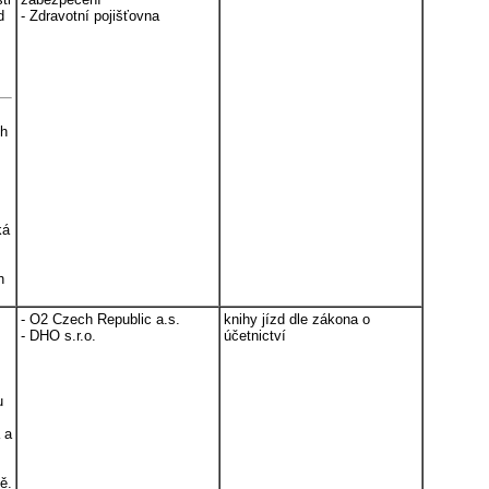
d
- Zdravotní pojišťovna
ch
ká
h
- O2 Czech Republic a.s.
knihy jízd dle zákona o
- DHO s.r.o.
účetnictví
u
 a
ě.