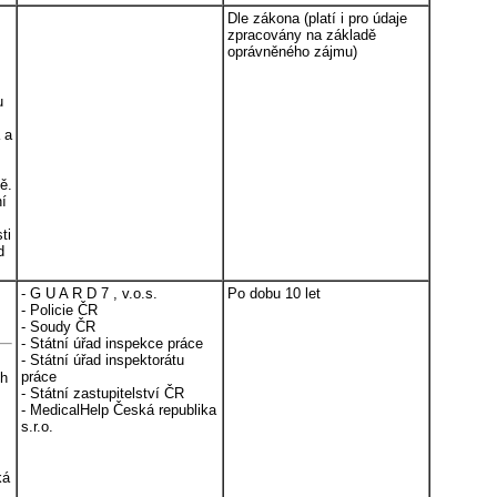
Dle zákona (platí i pro údaje
zpracovány na základě
oprávněného zájmu)
u
 a
ě.
ní
ti
d
- G U A R D 7 , v.o.s.
Po dobu 10 let
- Policie ČR
- Soudy ČR
- Státní úřad inspekce práce
- Státní úřad inspektorátu
práce
ch
- Státní zastupitelství ČR
- MedicalHelp Česká republika
s.r.o.
ká