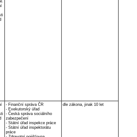
ě.
ní
ti
d
ní
- Finanční správa ČR
dle zákona, jinak 10 let
- Exekutorský úřad
ti
- Česká správa sociálního
d
zabezpečení
- Státní úřad inspekce práce
- Státní úřad inspektorátu
práce
- Zdravotní pojišťovna