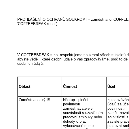
PROHLÁŠENÍ O OCHRANĚ SOUKROMÍ – zaměstnanci COFFEEBREAK s.
'COFFEEBREAK s.r.o.')
V COFFEEBREAK s.r.o. respektujeme soukromí všech subjektů dat, 
abyste věděli, které osobní údaje o vás zpracováváme, proč to děl
osobních údajů.
Oblast
Činnost
Účel
Zaměstnanecký IS
Nástup - plnění
zpracováván
povinností
údajů za úče
zaměstnavatele v
povinností
souvislosti s uzavřením
zaměstnavat
pracovní smlouvy nebo
souvislosti 
dohody o práci
závislé prác
vykonávané mimo
pracovní sm