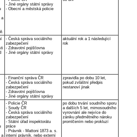
- Jiné orgány státní správy
u
- Obecní a městská policie
 a
ě.
ní
- Česká správa sociálního
aktuální rok a 1 následující
zabezpečení
rok
ti
- Zdravotní pojišťovna
d
- Jiné orgány státní správy
- Finanční správa ČR
zpravidla po dobu 10 let,
- Česká správa sociálního
pokud zvláštní předpis
zabezpečení
nestanoví jinak
- Zdravotní pojišťovna
- Jiné orgány státní správy
- Policie ČR
po dobu trvání soudního sporu
- Soudy ČR
a dalších 5 let, mimosoudního
- Česká správa sociálního
vyrovnání ale nejvíce do
zabezpečení
zániku předmětného nároku
- Státní úřad inspektorátu
promlčením nebo prokluzí
u
práce
- Právnik - Mattoni 1873 a. s.
 a
interní právník, nebo externí