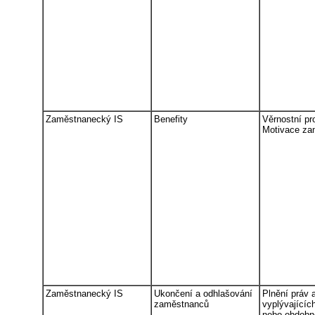
Zaměstnanecký IS
Benefity
Věrnostní pr
Motivace za
Zaměstnanecký IS
Ukončení a odhlašování
Plnění práv 
zaměstnanců
vyplývajícíc
nebo obdobn