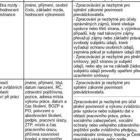
ložka mzdy -
jméno, příjmení, osobní
- Zpracovávání je nezbytné pro
Ohodnocení
číslo, základní mzda,
splnění zákonné povinnosti
ěstnance
hodnocení výkonnosti
prevádzkovateľa.
- Zpracování je nezbytné pro účely
oprávněných zájmů, které sleduje
správce nebo třetí strana, s výjimko
případů, kdy nad takovými zájmy
převažují zájmy nebo základní práva
svobody subjektu údajů, které
vyžadují ochranu osobních údajů,
zejména pokud je subjetem údajů dít
- Zpracovávání je nezbytné pro plně
smlouvy, jejíž stranou je subjekt
údajů, nebo aby se na základě žádos
subjektú údajů provedly opatření pře
uzavřením smlouvy.
ností
jméno, příjmení, titul,
- Zpracovávání je nezbytné pro
ze zvláštních
datum narození, RČ,
splnění zákonné povinnosti
lasti
zdravotní pojišťovna,
prevádzkovateľa.
í při práci
pozice, adresa místa
výkonu práce, datum a
Zpracovávání je nezbytné pro účel
čas školení, BOZP a
plnění povinností a výkonu zvláštní
PO, potvrzení o
práv správce nebo subjektu dat v
absolvování školení,
oblasti pracovního práva, práva
podpis, pracovní úrazy,
sociálního zabezpečení, sociální
ZTP, místo a čas
ochrany nebo veřejného zdravotního
pracovního úrazu,
pojištění podle zvláštního předpisu,
příčinná souvislost
mezinárodní smlouvy, kterou je Čes
konání a pracovního
republika vázána, nebo podle