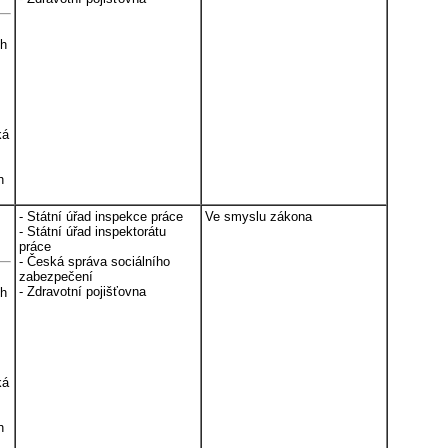
ch
ká
h
- Státní úřad inspekce práce
Ve smyslu zákona
- Státní úřad inspektorátu
práce
- Česká správa sociálního
zabezpečení
- Zdravotní pojišťovna
ch
ká
h