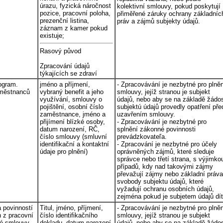
úrazu, fyzická náročnost
kolektivní smlouvy, pokud poskytují
pozice, pracovní poloha,
přiměřené záruky ochrany základníc
prezenční listina,
práv a zájmů subjekty údajů.
záznam z kamer pokud
existuje;
Rasový původ
Zpracování údajů
týkajících se zdraví
ogram.
jméno a příjmení,
- Zpracovávání je nezbytné pro plně
městnanců
vybraný benefit a jeho
smlouvy, jejíž stranou je subjekt
využívání, smlouvy o
údajů, nebo aby se na základě žádos
pojištění, osobní číslo
subjektú údajů provedly opatření pře
zaměstnance, jméno a
uzavřením smlouvy.
přijímení blízké osoby,
- Zpracovávání je nezbytné pro
datum narození, RČ,
splnění zákonné povinnosti
číslo smlouvy (smluvní
prevádzkovateľa.
identifikační a kontaktní
- Zpracování je nezbytné pro účely
údaje pro plnění)
oprávněných zájmů, které sleduje
správce nebo třetí strana, s výjimko
případů, kdy nad takovými zájmy
převažují zájmy nebo základní práva
svobody subjektu údajů, které
vyžadují ochranu osobních údajů,
zejména pokud je subjetem údajů dít
a povinností
Titul, jméno, příjmení,
- Zpracovávání je nezbytné pro plně
h z pracovní
číslo identifikačního
smlouvy, jejíž stranou je subjekt
é smlouvy
dokladu, datum narození,
údajů, nebo aby se na základě žádos