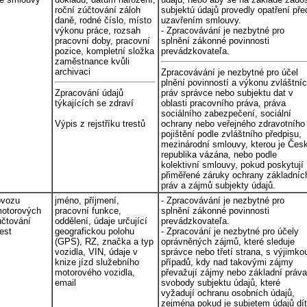
roční zúčtování záloh
subjektú údajů provedly opatření pře
daně, rodné číslo, místo
uzavřením smlouvy.
výkonu práce, rozsah
- Zpracovávání je nezbytné pro
pracovní doby, pracovní
splnění zákonné povinnosti
pozice, kompletní složka
prevádzkovateľa.
zaměstnance kvůli
archivaci
Zpracovávání je nezbytné pro účel
plnění povinností a výkonu zvláštní
Zpracování údajů
práv správce nebo subjektu dat v
týkajících se zdraví
oblasti pracovního práva, práva
sociálního zabezpečení, sociální
Výpis z rejstříku trestů
ochrany nebo veřejného zdravotního
pojištění podle zvláštního předpisu,
mezinárodní smlouvy, kterou je Čes
republika vázána, nebo podle
kolektivní smlouvy, pokud poskytují
přiměřené záruky ochrany základníc
práv a zájmů subjekty údajů.
ovozu
jméno, příjmení,
- Zpracovávání je nezbytné pro
motorových
pracovní funkce,
splnění zákonné povinnosti
účtování
oddělení, údaje určující
prevádzkovateľa.
est
geografickou polohu
- Zpracování je nezbytné pro účely
(GPS), RZ, značka a typ
oprávněných zájmů, které sleduje
vozidla, VIN, údaje v
správce nebo třetí strana, s výjimko
knize jízd služebního
případů, kdy nad takovými zájmy
motorového vozidla,
převažují zájmy nebo základní práva
email
svobody subjektu údajů, které
vyžadují ochranu osobních údajů,
zejména pokud je subjetem údajů dít