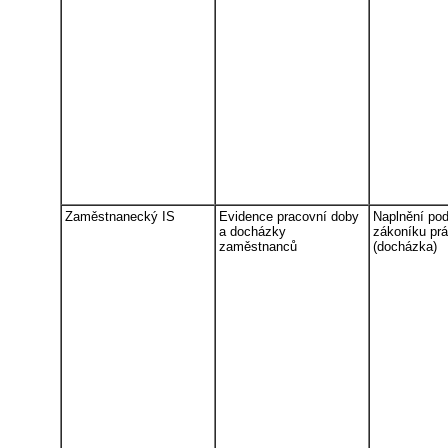
Zaměstnanecký IS
Evidence pracovní doby
Naplnění po
a docházky
zákoníku pr
zaměstnanců
(docházka)