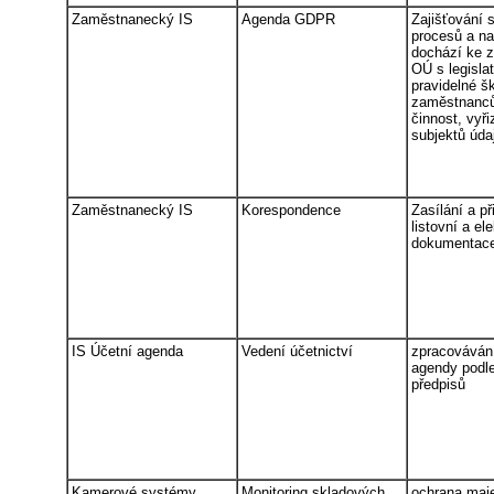
Zaměstnanecký IS
Agenda GDPR
Zajišťování 
procesů a na
dochází ke 
OÚ s legislat
pravidelné š
zaměstnanců 
činnost, vyř
subjektů úda
Zaměstnanecký IS
Korespondence
Zasílání a př
listovní a el
dokumentac
IS Účetní agenda
Vedení účetnictví
zpracovávání
agendy podle
předpisů
Kamerové systémy
Monitoring skladových
ochrana maje