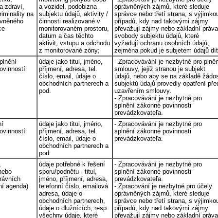
a zdraví,
a vozidel, podobizna
oprávněných zájmů, které sleduje
iminality na
subjektu údajů, aktivity /
správce nebo třetí strana, s výjimko
ávněného
činnosti realizované v
případů, kdy nad takovými zájmy
ce
monitorovaném prostoru,
převažují zájmy nebo základní práva
datum a čas těchto
svobody subjektu údajů, které
aktivit, vstupu a odchodu
vyžadují ochranu osobních údajů,
z monitorované zóny;
zejména pokud je subjetem údajů dít
plnění
údaje jako titul, jméno,
- Zpracovávání je nezbytné pro plně
ovinností
příjmení, adresa, tel.
smlouvy, jejíž stranou je subjekt
číslo, email, údaje o
údajů, nebo aby se na základě žádos
obchodních partnerech a
subjektú údajů provedly opatření pře
pod.
uzavřením smlouvy.
- Zpracovávání je nezbytné pro
splnění zákonné povinnosti
prevádzkovateľa.
ní
údaje jako titul, jméno,
- Zpracovávání je nezbytné pro
ovinností
příjmení, adresa, tel.
splnění zákonné povinnosti
číslo, email, údaje o
prevádzkovateľa.
obchodních partnerech a
pod.
,
údaje potřebné k řešení
- Zpracovávání je nezbytné pro
nebo
sporu/podnětu - titul,
splnění zákonné povinnosti
rávních
jméno, příjmení, adresa,
prevádzkovateľa.
ní agenda)
telefonní číslo, emailová
- Zpracování je nezbytné pro účely
adresa, údaje o
oprávněných zájmů, které sleduje
obchodních partnerech,
správce nebo třetí strana, s výjimko
údaje o dlužnících, resp.
případů, kdy nad takovými zájmy
všechny údaje, které
převažují zájmy nebo základní práva