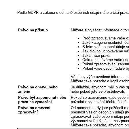
Podle GDPR a zákona o ochraně osobních údajů máte určitá práva v
Právo na přístup
Můžete si vyžádat informace o tom
Proč zpracováváme vaše os
Jaké kategorie osobních ú
S kým vaše osobní údaje s
Jak dlouho uchováváme vaše 
Jaká máte práva
Odkud získáváme vaše osobn
Pokud zpracovávání zahrnuj
Pokud vaše osobní údaje by
Všechny výše uvedené informace j
Můžete také požádat o kopii osob
Právo na opravu nebo
Je důležité, abychom měli o vás s
změnu
nebo pokud jste se přestěhovali.
Právo být zapomenut nebo
Pokud zpracováváme vaše osobní 
právo na vymazání
požádat o vymazání těchto údajů.
Právo na omezení
Od momentu, kdy jste požádali o o
zpracování
přesnost vašich osobních údajů (
zpracovávat vaše osobní údaje pou
významný veřejný zájem na zprac
Můžete také požádat, abychom ome