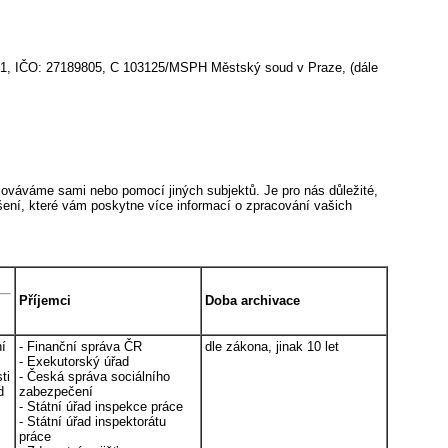
1, IČO: 27189805, C 103125/MSPH Městský soud v Praze, (dále
ováváme sami nebo pomocí jiných subjektů. Je pro nás důležité,
ášení, které vám poskytne více informací o zpracování vašich
Příjemci
Doba archivace
ní
- Finanční správa ČR
dle zákona, jinak 10 let
- Exekutorský úřad
ti
- Česká správa sociálního
d
zabezpečení
- Státní úřad inspekce práce
- Státní úřad inspektorátu
práce