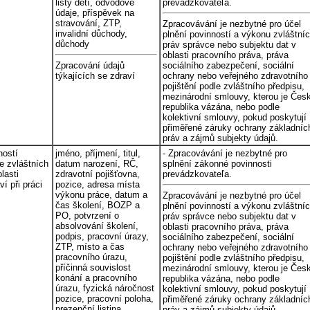
listy dětí, odvodové
prevádzkovateľa.
údaje, příspěvek na
stravování, ZTP,
Zpracovávání je nezbytné pro účel
invalidní důchody,
plnění povinností a výkonu zvláštní
důchody
práv správce nebo subjektu dat v
oblasti pracovního práva, práva
Zpracování údajů
sociálního zabezpečení, sociální
týkajících se zdraví
ochrany nebo veřejného zdravotního
pojištění podle zvláštního předpisu,
mezinárodní smlouvy, kterou je Čes
republika vázána, nebo podle
kolektivní smlouvy, pokud poskytují
přiměřené záruky ochrany základníc
práv a zájmů subjekty údajů.
ností
jméno, příjmení, titul,
- Zpracovávání je nezbytné pro
ze zvláštních
datum narození, RČ,
splnění zákonné povinnosti
lasti
zdravotní pojišťovna,
prevádzkovateľa.
í při práci
pozice, adresa místa
výkonu práce, datum a
Zpracovávání je nezbytné pro účel
čas školení, BOZP a
plnění povinností a výkonu zvláštní
PO, potvrzení o
práv správce nebo subjektu dat v
absolvování školení,
oblasti pracovního práva, práva
podpis, pracovní úrazy,
sociálního zabezpečení, sociální
ZTP, místo a čas
ochrany nebo veřejného zdravotního
pracovního úrazu,
pojištění podle zvláštního předpisu,
příčinná souvislost
mezinárodní smlouvy, kterou je Čes
konání a pracovního
republika vázána, nebo podle
úrazu, fyzická náročnost
kolektivní smlouvy, pokud poskytují
pozice, pracovní poloha,
přiměřené záruky ochrany základníc
prezenční listina,
práv a zájmů subjekty údajů.