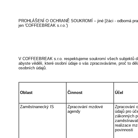
PROHLÁŠENÍ O OCHRANĚ SOUKROMÍ – jiné [žáci - odborná praxe/
jen 'COFFEEBREAK s.r.o.')
V COFFEEBREAK s.r.o. respektujeme soukromí všech subjektů dat, 
abyste věděli, které osobní údaje o vás zpracováváme, proč to děl
osobních údajů.
Oblast
Činnost
Účel
Zaměstnanecký IS
Zpracování mzdové
Zpracování 
agendy
údajů pro úč
zákonných p
zaměstnavate
realizace m
povinnosti