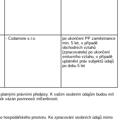
- Codamore s.r.o.
po ukončení PP zaměstnance
min. 5 let, v případě
obchodních vztahů
(zpracovatele) po ukončení
smluvního vztahu, v případě
uplatnění práv subjektů údajů
po dobu 5 let
o platnými právními předpisy. K vašim osobním údajům budou mít
ník vázán povinností mlčenlivosti.
ho hospodářského prostoru. Ke zpracování osobních údajů mimo