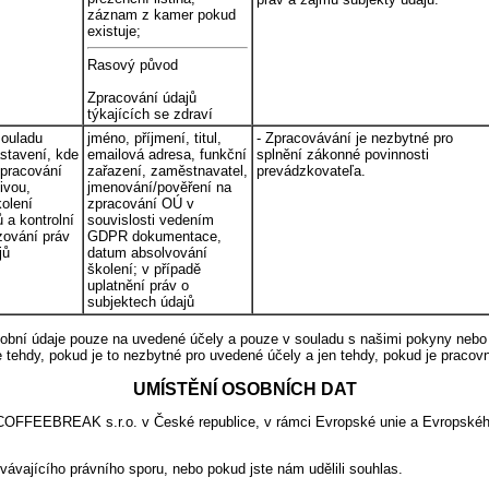
záznam z kamer pokud
existuje;
Rasový původ
Zpracování údajů
týkajících se zdraví
souladu
jméno, příjmení, titul,
- Zpracovávání je nezbytné pro
stavení, kde
emailová adresa, funkční
splnění zákonné povinnosti
zpracování
zařazení, zaměstnavatel,
prevádzkovateľa.
ivou,
jmenování/pověření na
kolení
zpracování OÚ v
a kontrolní
souvislosti vedením
izování práv
GDPR dokumentace,
jů
datum absolvování
školení; v případě
uplatnění práv o
subjektech údajů
sobní údaje pouze na uvedené účely a pouze v souladu s našimi pokyny neb
e tehdy, pokud je to nezbytné pro uvedené účely a jen tehdy, pokud je pracov
UMÍSTĚNÍ OSOBNÍCH DAT
 COFFEEBREAK s.r.o. v České republice, v rámci Evropské unie a Evropské
ávajícího právního sporu, nebo pokud jste nám udělili souhlas.