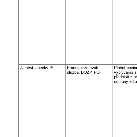
Zaměstnanecký IS
Pracovní zdravotní
Plnění povin
služba, BOZP, PO
vyplývající 
předpisů z ob
ochrany zdrav