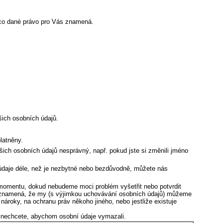
, co dané právo pro Vás znamená.
ich osobních údajů.
latněny.
šich osobních údajů nesprávný, např. pokud jste si změnili jméno
aje déle, než je nezbytné nebo bezdůvodně, můžete nás
 momentu, dokud nebudeme moci problém vyšetřit nebo potvrdit
o znamená, že my (s výjimkou uchovávání osobních údajů) můžeme
ároky, na ochranu práv někoho jiného, nebo jestliže existuje
 nechcete, abychom osobní údaje vymazali.