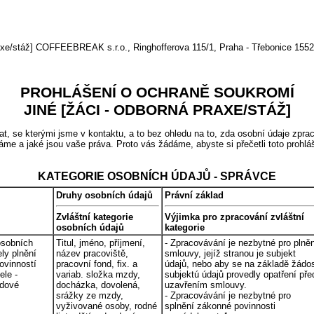
stáž] COFFEEBREAK s.r.o., Ringhofferova 115/1, Praha - Třebonice 1552
PROHLÁŠENÍ O OCHRANĚ SOUKROMÍ
JINÉ [ŽÁCI - ODBORNÁ PRAXE/STÁŽ]
se kterými jsme v kontaktu, a to bez ohledu na to, zda osobní údaje zprac
áme a jaké jsou vaše práva. Proto vás žádáme, abyste si přečetli toto prohl
KATEGORIE OSOBNÍCH ÚDAJŮ - SPRÁVCE
Druhy osobních údajů
Právní základ
Zvláštní kategorie
Výjimka pro zpracování zvláštní
osobních údajů
kategorie
osobních
Titul, jméno, příjmení,
- Zpracovávání je nezbytné pro plně
ely plnění
název pracoviště,
smlouvy, jejíž stranou je subjekt
ovinností
pracovní fond, fix. a
údajů, nebo aby se na základě žádos
le -
variab. složka mzdy,
subjektú údajů provedly opatření pře
zdové
docházka, dovolená,
uzavřením smlouvy.
srážky ze mzdy,
- Zpracovávání je nezbytné pro
vyživované osoby, rodné
splnění zákonné povinnosti