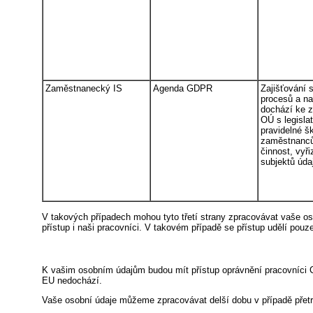
Zaměstnanecký IS
Agenda GDPR
Zajišťování 
procesů a na
dochází ke 
OÚ s legislat
pravidelné š
zaměstnanců 
činnost, vyř
subjektů úda
V takových případech mohou tyto třetí strany zpracovávat vaše o
přístup i naši pracovníci. V takovém případě se přístup udělí pouz
K vašim osobním údajům budou mít přístup oprávnění pracovníci
EU nedochází.
Vaše osobní údaje můžeme zpracovávat delší dobu v případě přetrv