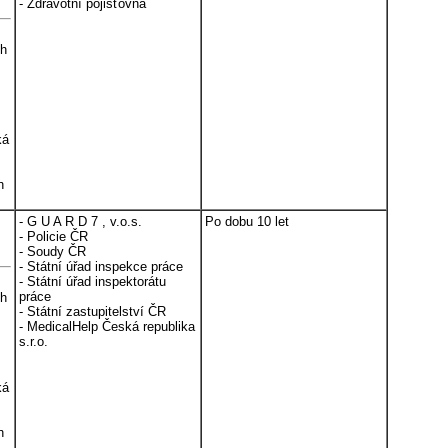
- Zdravotní pojišťovna
ch
ká
h
- G U A R D 7 , v.o.s.
Po dobu 10 let
- Policie ČR
- Soudy ČR
- Státní úřad inspekce práce
- Státní úřad inspektorátu
práce
ch
- Státní zastupitelství ČR
- MedicalHelp Česká republika
s.r.o.
ká
h