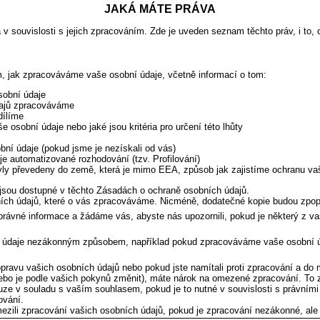
JAKÁ MÁTE PRÁVA
 souvislosti s jejich zpracováním. Zde je uveden seznam těchto práv, i to
, jak zpracováváme vaše osobní údaje, včetně informací o tom:
obní údaje
dajů zpracováváme
dílíme
osobní údaje nebo jaké jsou kritéria pro určení této lhůty
í údaje (pokud jsme je nezískali od vás)
e automatizované rozhodování (tzv. Profilování)
ly převedeny do země, která je mimo EEA, způsob jak zajistíme ochranu vaš
sou dostupné v těchto Zásadách o ochraně osobních údajů.
ních údajů, které o vás zpracováváme. Nicméně, dodatečné kopie budou zpop
právné informace a žádáme vás, abyste nás upozornili, pokud je některý z va
údaje nezákonným způsobem, například pokud zpracováváme vaše osobní úd
pravu vašich osobních údajů nebo pokud jste namítali proti zpracování a do
nebo je podle vašich pokynů změnit), máte nárok na omezené zpracování. T
ze v souladu s vaším souhlasem, pokud je to nutné v souvislosti s právními n
ování.
zili zpracování vašich osobních údajů, pokud je zpracování nezákonné, ale